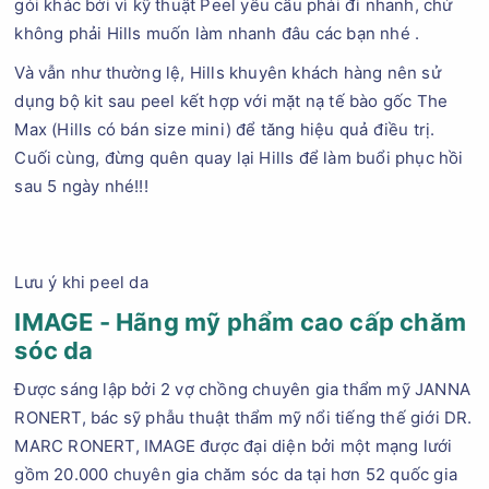
gói khác bởi vì kỹ thuật Peel yêu cầu phải đi nhanh, chứ
không phải Hills muốn làm nhanh đâu các bạn nhé .
Và vẫn như thường lệ, Hills khuyên khách hàng nên sử
dụng bộ kit sau peel kết hợp với mặt nạ tế bào gốc The
Max (Hills có bán size mini) để tăng hiệu quả điều trị.
Cuối cùng, đừng quên quay lại Hills để làm buổi phục hồi
sau 5 ngày nhé!!!
Lưu ý khi peel da
IMAGE - Hãng mỹ phẩm cao cấp chăm
sóc da
Được sáng lập bởi 2 vợ chồng chuyên gia thẩm mỹ JANNA
RONERT, bác sỹ phẫu thuật thẩm mỹ nổi tiếng thế giới DR.
MARC RONERT, IMAGE được đại diện bởi một mạng lưới
gồm 20.000 chuyên gia chăm sóc da tại hơn 52 quốc gia