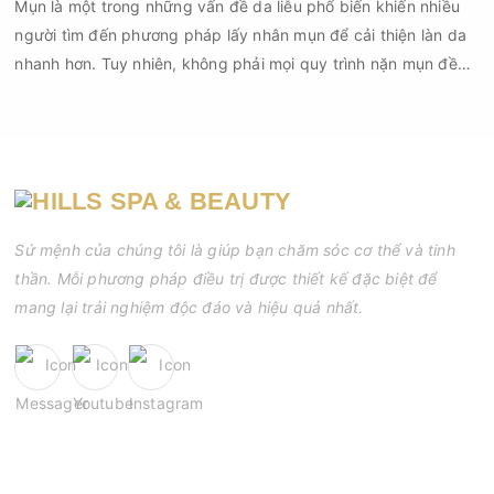
Mụn là một trong những vấn đề da liễu phổ biến khiến nhiều
người tìm đến phương pháp lấy nhân mụn để cải thiện làn da
nhanh hơn. Tuy nhiên, không phải mọi quy trình nặn mụn đều
an toàn và mang lại hiệu quả như mong muốn. Nếu thực hiện
sai kỹ thuật hoặc lấy nhân mụn không đúng thời điểm, làn da
có thể đối mặt với nguy cơ viêm nhiễm, thâm sau mụn và thậm
chí là sẹo rỗ. Vậy nặn mụn chuẩn y khoa là gì và một quy trình
đạt tiêu chuẩn cần đáp ứng những yêu cầu nào?
Sứ mệnh của chúng tôi là giúp bạn chăm sóc cơ thể và tinh
thần. Mỗi phương pháp điều trị được thiết kế đặc biệt để
mang lại trải nghiệm độc đáo và hiệu quả nhất.
GIỜ MỞ CỬA