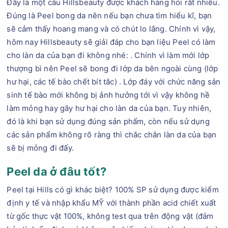
Đây là một câu Hillsbeauty được khách hàng hỏi rất nhiều.
Đúng là Peel bong da nên nếu bạn chưa tìm hiểu kĩ, bạn
sẽ cảm thấy hoang mang và có chút lo lắng. Chính vì vậy,
hôm nay Hillsbeauty sẽ giải đáp cho bạn liệu Peel có làm
cho làn da của bạn đi không nhé: . Chính vì làm mới lớp
thượng bì nên Peel sẽ bong đi lớp da bên ngoài cùng (lớp
hư hại, các tế bào chết bít tắc) . Lớp đáy với chức năng sản
sinh tế bào mới không bị ảnh hưởng tới vì vậy không hề
làm mỏng hay gây hư hại cho làn da của bạn. Tuy nhiên,
đó là khi bạn sử dụng đúng sản phẩm, còn nếu sử dụng
các sản phẩm không rõ ràng thì chắc chắn làn da của bạn
sẽ bị mỏng đi đấy.
Peel da ở đâu tốt?
Peel tại Hills có gì khác biệt? 100% SP sử dụng được kiểm
định y tế và nhập khẩu MỸ với thành phần acid chiết xuất
từ gốc thực vật 100%, không test qua trên động vật (đảm