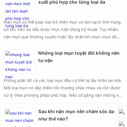
suất phù hợp cho từng loại da
Nặn mụn có thể giúp loại bỏ nhân mụn và làm sạch tình trạng
bít tắc trên da nếu được thực hiện đúng kỹ thuật. Tuy nhiên,
nặn mụn quá thường xuyên hoặc lấy nhân khi mụn chưa đủ
điều kiện có thể khiến da tổn thương, tăng viêm và dễ để lại
thâm sẹo. Vì vậy, bao lâu nên nặn mụn một lần là vấn đề được
Những loại mụn tuyệt đối không nên
nhiều người quan tâm khi xây dựng routine chăm sóc da. Tần
tự nặn
suất lấy nhân mụn không nên áp dụng giống nhau cho mọi
người mà cần dựa trên loại da, tình trạng mụn và khả năng
Không phải tất cả các loại mụn đều có thể tự lấy nhân tại nhà.
phục hồi của da.
Mỗi loại mụn có đặc điểm tổn thương khác nhau và cần được
xử lý theo phương pháp phù hợp. Nếu cố gắng nặn những nốt
mụn không đúng chỉ định, bạn có thể khiến tình trạng viêm trở
nên nghiêm trọng hơn, làm tăng nguy cơ nhiễm trùng, để lại
Sau khi nặn mụn nên chăm sóc da
thâm hoặc sẹo khó phục hồi.
như thế nào?