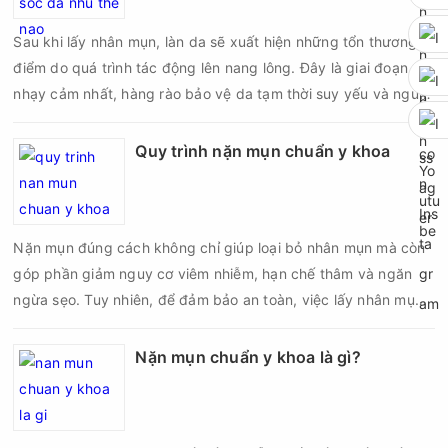
Sau khi lấy nhân mụn, làn da sẽ xuất hiện những tổn thương vi
điểm do quá trình tác động lên nang lông. Đây là giai đoạn da
nhạy cảm nhất, hàng rào bảo vệ da tạm thời suy yếu và nguy
cơ viêm nhiễm, thâm sau mụn hoặc hình thành sẹo sẽ tăng lên
nếu chăm sóc không đúng cách. Chính vì vậy, việc chăm sóc
Quy trình nặn mụn chuẩn y khoa
da sau nặn mụn không chỉ giúp vùng da hồi phục nhanh hơn
mà còn góp phần giảm nguy cơ tái phát mụn và hạn chế các
biến chứng về sau.
Nặn mụn đúng cách không chỉ giúp loại bỏ nhân mụn mà còn
góp phần giảm nguy cơ viêm nhiễm, hạn chế thâm và ngăn
ngừa sẹo. Tuy nhiên, để đảm bảo an toàn, việc lấy nhân mụn
cần được thực hiện theo đúng quy trình chuẩn y khoa với đầy
đủ các bước vô khuẩn và chăm sóc sau điều trị.
Nặn mụn chuẩn y khoa là gì?