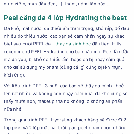
mụn viêm, mụn đầu đen,...), thâm, nám, lão hóa,...
Peel căng da 4 lớp Hydrating the best
Da khô, mất nước, da thiếu ẩm trầm trọng, khô ráp, đổ dầu
nhiều do thiếu nước, các bạn sẽ cảm nhận ngay sự khác
biệt sau buổi PEEL da -
thay da sinh học
đầu tiên. Hills
recommend PEEL Hydrating cho bạn nào mới Peel lần đầu
mà da yếu, bị khô do thiếu ẩm, hoặc da bị nhạy cảm quá
khó để sử dụng mỹ phẩm (dùng cái gì cũng bị lên mụn,
kích ứng).
Với liệu trình PEEL 3 buổi các bạn sẽ thấy da mình khoẻ
lên rất nhiều và không còn nhạy cảm nữa, da khô cũng sẽ
thấy mướt hơn, makeup tha hồ không lo không ăn phấn
nữa nhé!
Trong quá trình PEEL Hydrating khách hàng sẽ được đi 2
lớp peel và 2 lớp mặt nạ, thời gian peel nhanh hơn những