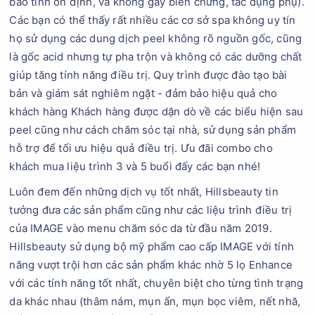
bảo tính ổn định, và không gây biến chứng, tác dụng phụ).
Các bạn có thể thấy rất nhiều các cơ sở spa không uy tín
họ sử dụng các dung dịch peel không rõ nguồn gốc, cũng
là gốc acid nhưng tự pha trộn và không có các dưỡng chất
giúp tăng tính năng điều trị. Quy trình được đào tạo bài
bản và giám sát nghiêm ngặt - đảm bảo hiệu quả cho
khách hàng Khách hàng được dặn dò về các biểu hiện sau
peel cũng như cách chăm sóc tại nhà, sử dụng sản phẩm
hỗ trợ để tối ưu hiệu quả điều trị. Ưu đãi combo cho
khách mua liệu trình 3 và 5 buổi đấy các bạn nhé!
Luôn đem đến những dịch vụ tốt nhất, Hillsbeauty tin
tưởng đưa các sản phẩm cũng như các liệu trình điều trị
của IMAGE vào menu chăm sóc da từ đầu năm 2019.
Hillsbeauty sử dụng bộ mỹ phẩm cao cấp IMAGE với tính
năng vượt trội hơn các sản phẩm khác nhờ 5 lọ Enhance
với các tính năng tốt nhất, chuyên biệt cho từng tình trạng
da khác nhau (thâm nám, mụn ẩn, mụn bọc viêm, nết nhă,