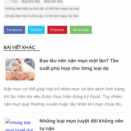
Tags
blog làm đẹp
blog lam dep
Những loại mặt nạ trái cây có thể làm ngay tại nhà
nhung loai mat na trai cay co the lam ngay tai nha
Facebook
Twitter
Pinterest
WhatsApp
BÀI VIẾT KHÁC
Bao lâu nên nặn mụn một lần? Tần
suất phù hợp cho từng loại da
Nặn mụn có thể giúp loại bỏ nhân mụn và làm sạch tình trạng
bít tắc trên da nếu được thực hiện đúng kỹ thuật. Tuy nhiên,
nặn mụn quá thường xuyên hoặc lấy nhân khi mụn chưa đủ
điều kiện có thể khiến da tổn thương, tăng viêm và dễ để lại
thâm sẹo. Vì vậy, bao lâu nên nặn mụn một lần là vấn đề được
Những loại mụn tuyệt đối không nên
nhiều người quan tâm khi xây dựng routine chăm sóc da. Tần
tự nặn