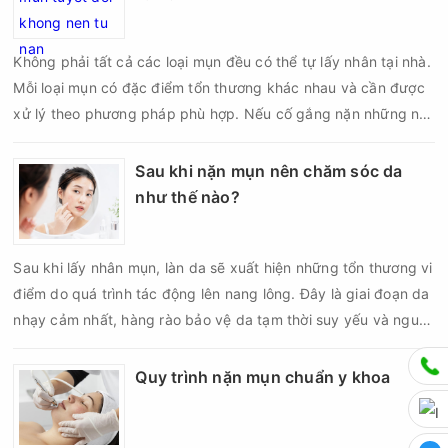
suất lấy nhân mụn không nên áp dụng giống nhau cho mọi
người mà cần dựa trên loại da, tình trạng mụn và khả năng
Không phải tất cả các loại mụn đều có thể tự lấy nhân tại nhà.
phục hồi của da.
Mỗi loại mụn có đặc điểm tổn thương khác nhau và cần được
xử lý theo phương pháp phù hợp. Nếu cố gắng nặn những nốt
mụn không đúng chỉ định, bạn có thể khiến tình trạng viêm trở
nên nghiêm trọng hơn, làm tăng nguy cơ nhiễm trùng, để lại
Sau khi nặn mụn nên chăm sóc da
thâm hoặc sẹo khó phục hồi.
như thế nào?
Sau khi lấy nhân mụn, làn da sẽ xuất hiện những tổn thương vi
điểm do quá trình tác động lên nang lông. Đây là giai đoạn da
nhạy cảm nhất, hàng rào bảo vệ da tạm thời suy yếu và nguy
cơ viêm nhiễm, thâm sau mụn hoặc hình thành sẹo sẽ tăng lên
nếu chăm sóc không đúng cách. Chính vì vậy, việc chăm sóc
Quy trình nặn mụn chuẩn y khoa
da sau nặn mụn không chỉ giúp vùng da hồi phục nhanh hơn
mà còn góp phần giảm nguy cơ tái phát mụn và hạn chế các