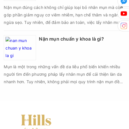
biến chứng về sau.
Nặn mụn đúng cách không chỉ giúp loại bỏ nhân mụn mà còn
góp phần giảm nguy cơ viêm nhiễm, hạn chế thâm và ngăn
ngừa sẹo. Tuy nhiên, để đảm bảo an toàn, việc lấy nhân mụn
cần được thực hiện theo đúng quy trình chuẩn y khoa với đầy
đủ các bước vô khuẩn và chăm sóc sau điều trị.
Nặn mụn chuẩn y khoa là gì?
Mụn là một trong những vấn đề da liễu phổ biến khiến nhiều
người tìm đến phương pháp lấy nhân mụn để cải thiện làn da
nhanh hơn. Tuy nhiên, không phải mọi quy trình nặn mụn đều
an toàn và mang lại hiệu quả như mong muốn. Nếu thực hiện
sai kỹ thuật hoặc lấy nhân mụn không đúng thời điểm, làn da
có thể đối mặt với nguy cơ viêm nhiễm, thâm sau mụn và thậm
chí là sẹo rỗ. Vậy nặn mụn chuẩn y khoa là gì và một quy trình
đạt tiêu chuẩn cần đáp ứng những yêu cầu nào?