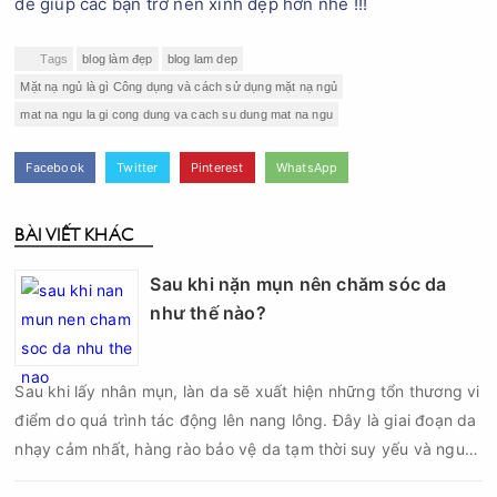
để giúp các bạn trở nên xinh đẹp hơn nhé !!!
Tags
blog làm đẹp
blog lam dep
Mặt nạ ngủ là gì Công dụng và cách sử dụng mặt nạ ngủ
mat na ngu la gi cong dung va cach su dung mat na ngu
Facebook
Twitter
Pinterest
WhatsApp
BÀI VIẾT KHÁC
Sau khi nặn mụn nên chăm sóc da
như thế nào?
Sau khi lấy nhân mụn, làn da sẽ xuất hiện những tổn thương vi
điểm do quá trình tác động lên nang lông. Đây là giai đoạn da
nhạy cảm nhất, hàng rào bảo vệ da tạm thời suy yếu và nguy
cơ viêm nhiễm, thâm sau mụn hoặc hình thành sẹo sẽ tăng lên