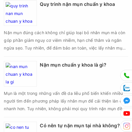
nếu chăm sóc không đúng cách. Chính vì vậy, việc chăm sóc
Quy trình nặn mụn chuẩn y khoa
da sau nặn mụn không chỉ giúp vùng da hồi phục nhanh hơn
mà còn góp phần giảm nguy cơ tái phát mụn và hạn chế các
biến chứng về sau.
Nặn mụn đúng cách không chỉ giúp loại bỏ nhân mụn mà còn
góp phần giảm nguy cơ viêm nhiễm, hạn chế thâm và ngăn
ngừa sẹo. Tuy nhiên, để đảm bảo an toàn, việc lấy nhân mụn
cần được thực hiện theo đúng quy trình chuẩn y khoa với đầy
đủ các bước vô khuẩn và chăm sóc sau điều trị.
Nặn mụn chuẩn y khoa là gì?
Mụn là một trong những vấn đề da liễu phổ biến khiến nhiều
người tìm đến phương pháp lấy nhân mụn để cải thiện làn da
nhanh hơn. Tuy nhiên, không phải mọi quy trình nặn mụn đều
an toàn và mang lại hiệu quả như mong muốn. Nếu thực hiện
sai kỹ thuật hoặc lấy nhân mụn không đúng thời điểm, làn da
Có nên tự nặn mụn tại nhà không?
có thể đối mặt với nguy cơ viêm nhiễm, thâm sau mụn và thậm