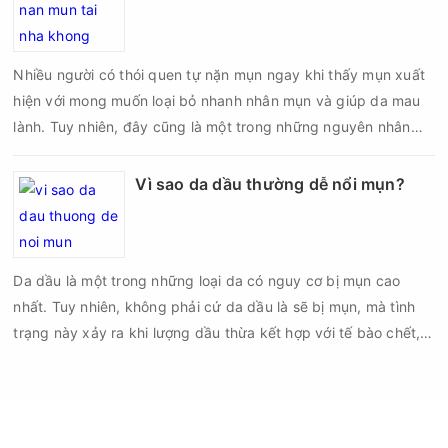
chí là sẹo rỗ. Vậy nặn mụn chuẩn y khoa là gì và một quy trình
đạt tiêu chuẩn cần đáp ứng những yêu cầu nào?
Nhiều người có thói quen tự nặn mụn ngay khi thấy mụn xuất
hiện với mong muốn loại bỏ nhanh nhân mụn và giúp da mau
lành. Tuy nhiên, đây cũng là một trong những nguyên nhân
phổ biến khiến tình trạng mụn trở nên nghiêm trọng hơn, làm
tăng nguy cơ viêm nhiễm, thâm và sẹo.
Vì sao da dầu thường dễ nổi mụn?
Da dầu là một trong những loại da có nguy cơ bị mụn cao
nhất. Tuy nhiên, không phải cứ da dầu là sẽ bị mụn, mà tình
trạng này xảy ra khi lượng dầu thừa kết hợp với tế bào chết,
bụi bẩn và vi khuẩn gây bít tắc lỗ chân lông. Nếu không được
chăm sóc đúng cách, các nốt mụn đầu đen, mụn đầu trắng,
mụn viêm hay mụn mủ sẽ xuất hiện ngày càng nhiều.