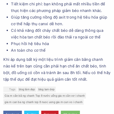
Tiết kiệm chi phí: bạn không phải mất nhiều tiền để
thực hiện các phương pháp giảm béo nhanh khác.
Giúp tăng cường nồng độ axit trong hệ tiêu hóa giúp
cơ thể hấp thụ canxi dễ hơn.
Có khả năng đốt cháy chất béo dễ dàng thông qua
việc hòa tan chất béo rồi đào thải ra ngoài cơ thể
Phục hồi hệ tiêu hóa
An toàn cho cơ thể
Khi áp dụng bất kỳ một liệu trình giảm cân bằng chanh
nào kể trên bạn cũng cần phải hạn chế ăn chất béo, tinh
bột, đồ uống có cồn và tránh ăn sau 8h tối. Nếu có thể hãy
tập thể dục để đạt hiệu quả giảm cân tốt nhất.
Tags
blog làm đẹp
blog lam dep
Gia m cân bă ng chanh Top 8 nước uống gia m cân vơ i chanh
gia m can ba ng chanh top 8 nuoc uong gia m can vo i chanh