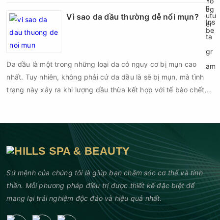
phổ biến khiến tình trạng mụn trở nên nghiêm trọng hơn, làm
tăng nguy cơ viêm nhiễm, thâm và sẹo.
Vì sao da dầu thường dễ nổi mụn?
Da dầu là một trong những loại da có nguy cơ bị mụn cao
nhất. Tuy nhiên, không phải cứ da dầu là sẽ bị mụn, mà tình
trạng này xảy ra khi lượng dầu thừa kết hợp với tế bào chết,
bụi bẩn và vi khuẩn gây bít tắc lỗ chân lông. Nếu không được
chăm sóc đúng cách, các nốt mụn đầu đen, mụn đầu trắng,
mụn viêm hay mụn mủ sẽ xuất hiện ngày càng nhiều.
Sứ mệnh của chúng tôi là giúp bạn chăm sóc cơ thể và tinh
thần. Mỗi phương pháp điều trị được thiết kế đặc biệt để
mang lại trải nghiệm độc đáo và hiệu quả nhất.