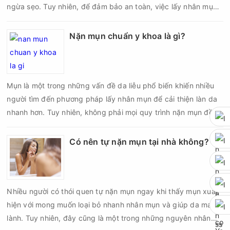
ngừa sẹo. Tuy nhiên, để đảm bảo an toàn, việc lấy nhân mụn
cần được thực hiện theo đúng quy trình chuẩn y khoa với đầy
đủ các bước vô khuẩn và chăm sóc sau điều trị.
Nặn mụn chuẩn y khoa là gì?
Mụn là một trong những vấn đề da liễu phổ biến khiến nhiều
người tìm đến phương pháp lấy nhân mụn để cải thiện làn da
nhanh hơn. Tuy nhiên, không phải mọi quy trình nặn mụn đều
an toàn và mang lại hiệu quả như mong muốn. Nếu thực hiện
sai kỹ thuật hoặc lấy nhân mụn không đúng thời điểm, làn da
Có nên tự nặn mụn tại nhà không?
có thể đối mặt với nguy cơ viêm nhiễm, thâm sau mụn và thậm
chí là sẹo rỗ. Vậy nặn mụn chuẩn y khoa là gì và một quy trình
đạt tiêu chuẩn cần đáp ứng những yêu cầu nào?
Nhiều người có thói quen tự nặn mụn ngay khi thấy mụn xuất
hiện với mong muốn loại bỏ nhanh nhân mụn và giúp da mau
lành. Tuy nhiên, đây cũng là một trong những nguyên nhân