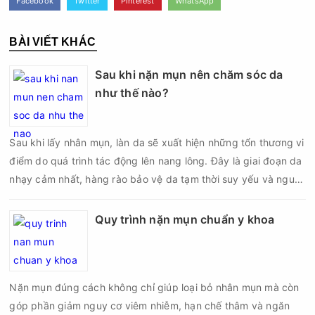
Facebook
Twitter
Pinterest
WhatsApp
BÀI VIẾT KHÁC
Sau khi nặn mụn nên chăm sóc da
như thế nào?
Sau khi lấy nhân mụn, làn da sẽ xuất hiện những tổn thương vi
điểm do quá trình tác động lên nang lông. Đây là giai đoạn da
nhạy cảm nhất, hàng rào bảo vệ da tạm thời suy yếu và nguy
cơ viêm nhiễm, thâm sau mụn hoặc hình thành sẹo sẽ tăng lên
nếu chăm sóc không đúng cách. Chính vì vậy, việc chăm sóc
Quy trình nặn mụn chuẩn y khoa
da sau nặn mụn không chỉ giúp vùng da hồi phục nhanh hơn
mà còn góp phần giảm nguy cơ tái phát mụn và hạn chế các
biến chứng về sau.
Nặn mụn đúng cách không chỉ giúp loại bỏ nhân mụn mà còn
góp phần giảm nguy cơ viêm nhiễm, hạn chế thâm và ngăn