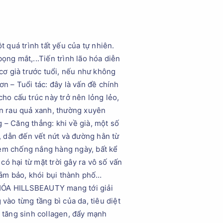
t quá trình tất yếu của tự nhiên.
ọng mắt,...Tiến trình lão hóa diễn
 cơ già trước tuổi, nếu như không
 – Tuổi tác: đây là vấn đề chính
cho cấu trúc này trở nên lỏng lẻo,
ăn rau quả xanh, thường xuyên
 – Căng thẳng: khi về già, một số
n, dẫn đến vết nứt và đường hằn từ
kem chống nắng hàng ngày, bất kể
có hại từ mặt trời gây ra vô số vấn
đảm bảo, khói bụi thành phố…
HÓA HILLSBEAUTY mang tới giải
ào từng tầng bì của da, tiêu diệt
h tăng sinh collagen, đẩy mạnh