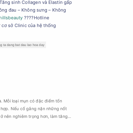
⏩Tăng sinh Collagen và Elastin gấp
Không đau – Không sưng – Không
hillsbeauty
????Hotline
 cơ sở Clinic của hệ thống
g ta dang bat dau lao hoa day
à. Mỗi loại mụn có đặc điểm tổn
 hợp. Nếu cố gắng nặn những nốt
rở nên nghiêm trọng hơn, làm tăng