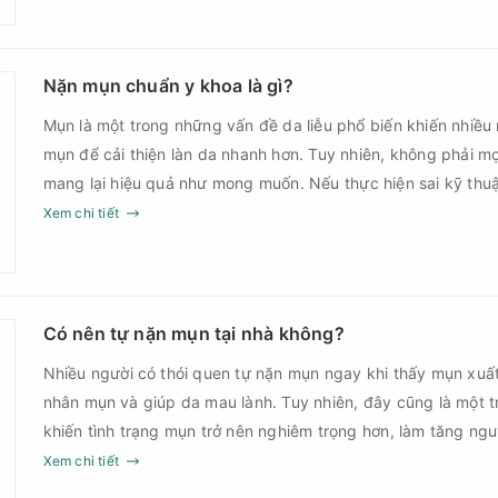
Nặn mụn chuẩn y khoa là gì?
Mụn là một trong những vấn đề da liễu phổ biến khiến nhiều
mụn để cải thiện làn da nhanh hơn. Tuy nhiên, không phải m
mang lại hiệu quả như mong muốn. Nếu thực hiện sai kỹ th
thời điểm, làn da có thể đối mặt với nguy cơ viêm nhiễm, thâ
Xem chi tiết
nặn mụn chuẩn y khoa là gì và một quy trình đạt tiêu chuẩ
Có nên tự nặn mụn tại nhà không?
Nhiều người có thói quen tự nặn mụn ngay khi thấy mụn xuấ
nhân mụn và giúp da mau lành. Tuy nhiên, đây cũng là một 
khiến tình trạng mụn trở nên nghiêm trọng hơn, làm tăng ng
Xem chi tiết