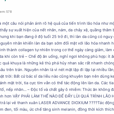
xem: 578
là một câu nói phản ánh rõ hệ quả của tiến trình lão hóa như mộ
 thấy sự xuất hiện của nết nhăn, nám, da chảy xệ, quầng thâm b
hưng khi bạn đang ở độ tuổi 25 trở đi, thì làn da cũng có nguy
uyên nhân khiến làn da bạn sớm đối mặt với lão hóa nhanh hơn
hình thành collagen tự nhiên trong cơ thể ngày càng giảm, làm 
 da khi còn trẻ – Chế độ ăn uống, nghỉ ngơi không phù hợp: ít 
hức quá khuya là những kẻ thù phá hủy nhan sắc rất nhanh chóng
u trên trán. Nguyên nhân là vì nét mặt lặp đi lặp lại nhiều lầ
ặt trời: Bất cứ bác sĩ da liễu nào cũng khuyên bạn nên dùng 
h mặt trời, tia cực tím vẫn có thể tác động lên làn da. Các tia 
 tố, nếp nhăn… – Độc tố và chất gây ô nhiễm: Thức ăn không 
nhanh hơn VẬY PHẢI LÀM THẾ NÀO ĐỂ ĐẨY LÙI QUÁ TRÌNH LÃO 
, trả lại vẻ thanh xuân LASER ADVANCE DIOXIUM ????Tác động v
m đen, tối màu, ức chế tăng sinh melanin, đồng thời kích thíc