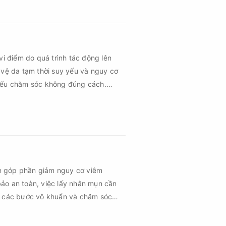
vi điểm do quá trình tác động lên
 vệ da tạm thời suy yếu và nguy cơ
 nếu chăm sóc không đúng cách.
 vùng da hồi phục nhanh hơn mà còn
hứng về sau.
n góp phần giảm nguy cơ viêm
ảo an toàn, việc lấy nhân mụn cần
ủ các bước vô khuẩn và chăm sóc