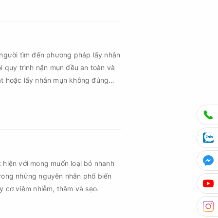
 người tìm đến phương pháp lấy nhân
ọi quy trình nặn mụn đều an toàn và
uật hoặc lấy nhân mụn không đúng
m sau mụn và thậm chí là sẹo rỗ. Vậy
n cần đáp ứng những yêu cầu nào?
t hiện với mong muốn loại bỏ nhanh
trong những nguyên nhân phổ biến
uy cơ viêm nhiễm, thâm và sẹo.