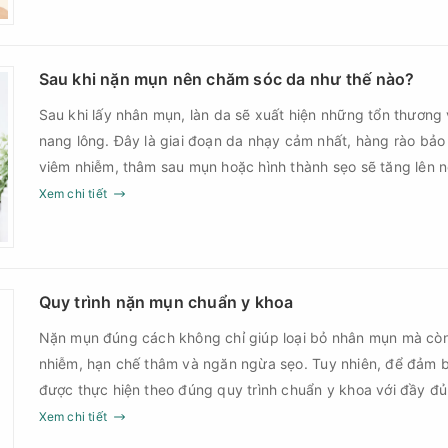
Sau khi nặn mụn nên chăm sóc da như thế nào?
Sau khi lấy nhân mụn, làn da sẽ xuất hiện những tổn thương 
nang lông. Đây là giai đoạn da nhạy cảm nhất, hàng rào bảo
viêm nhiễm, thâm sau mụn hoặc hình thành sẹo sẽ tăng lên
Chính vì vậy, việc chăm sóc da sau nặn mụn không chỉ giúp
Xem chi tiết
góp phần giảm nguy cơ tái phát mụn và hạn chế các biến c
Quy trình nặn mụn chuẩn y khoa
Nặn mụn đúng cách không chỉ giúp loại bỏ nhân mụn mà cò
nhiễm, hạn chế thâm và ngăn ngừa sẹo. Tuy nhiên, để đảm b
được thực hiện theo đúng quy trình chuẩn y khoa với đầy đ
sau điều trị.
Xem chi tiết