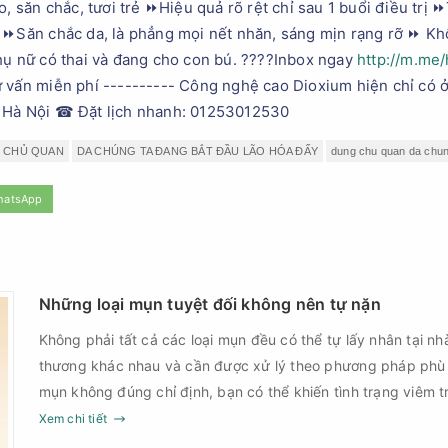
o, săn chắc, tươi trẻ ⏩Hiệu quả rõ rệt chỉ sau 1 buổi điều trị 
c ⏩Săn chắc da, là phẳng mọi nết nhăn, sáng mịn rạng rỡ ⏩ 
hụ nữ có thai và đang cho con bú. ????Inbox ngay
http://m.me/
 vấn miễn phí ---------- Công nghệ cao Dioxium hiện chỉ có ở
, Hà Nội ☎ Đặt lịch nhanh: 01253012530
 CHỦ QUAN
DA CHÚNG TA ĐANG BẮT ĐẦU LÃO HÓA ĐẤY
dung chu quan da chun
hatsApp
Những loại mụn tuyệt đối không nên tự nặn
Không phải tất cả các loại mụn đều có thể tự lấy nhân tại nh
thương khác nhau và cần được xử lý theo phương pháp phù
mụn không đúng chỉ định, bạn có thể khiến tình trạng viêm t
nguy cơ nhiễm trùng, để lại thâm hoặc sẹo khó phục hồi.
Xem chi tiết