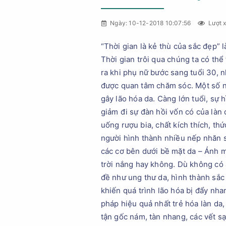
Ngày: 10-12-2018 10:07:56
Lượt 
“Thời gian là kẻ thù của sắc đẹp” 
Thời gian trôi qua chúng ta có thể
ra khi phụ nữ bước sang tuổi 30, n
được quan tâm chăm sóc. Một số ng
gây lão hóa da. Càng lớn tuổi, sự 
giảm đi sự đàn hồi vốn có của làn
uống rượu bia, chất kích thích, t
người hình thành nhiều nếp nhăn sâ
các cơ bên dưới bề mặt da – Ánh m
trời nắng hay không. Dù không có án
đề như ung thư da, hình thành sắc
khiến quá trình lão hóa bị đẩy 
pháp hiệu quả nhất trẻ hóa làn da
tận gốc nám, tàn nhang, các vết sạ