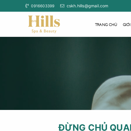
cskh.hills@gmail.com
0916603399
TRANG CHỦ
GIỚI
ĐỪNG CHỦ QUAN