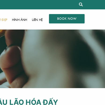
BOOK NOW
M ĐẸP
HÌNH ẢNH
LIÊN HỆ
ẦU LÃO HÓA ĐẤY