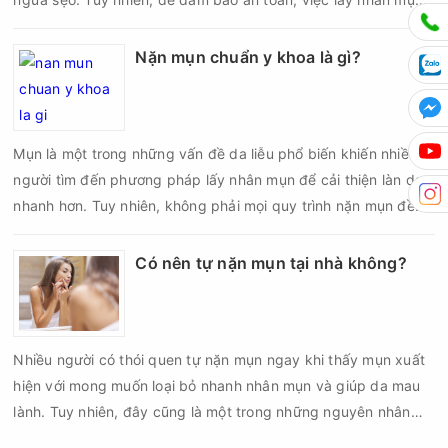
cần được thực hiện theo đúng quy trình chuẩn y khoa với đầy
đủ các bước vô khuẩn và chăm sóc sau điều trị.
Nặn mụn chuẩn y khoa là gì?
Mụn là một trong những vấn đề da liễu phổ biến khiến nhiều
người tìm đến phương pháp lấy nhân mụn để cải thiện làn da
nhanh hơn. Tuy nhiên, không phải mọi quy trình nặn mụn đều
an toàn và mang lại hiệu quả như mong muốn. Nếu thực hiện
sai kỹ thuật hoặc lấy nhân mụn không đúng thời điểm, làn da
Có nên tự nặn mụn tại nhà không?
có thể đối mặt với nguy cơ viêm nhiễm, thâm sau mụn và thậm
chí là sẹo rỗ. Vậy nặn mụn chuẩn y khoa là gì và một quy trình
đạt tiêu chuẩn cần đáp ứng những yêu cầu nào?
Nhiều người có thói quen tự nặn mụn ngay khi thấy mụn xuất
hiện với mong muốn loại bỏ nhanh nhân mụn và giúp da mau
lành. Tuy nhiên, đây cũng là một trong những nguyên nhân
phổ biến khiến tình trạng mụn trở nên nghiêm trọng hơn, làm