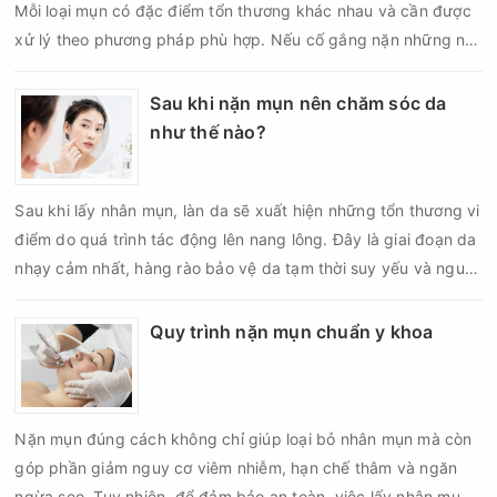
Mỗi loại mụn có đặc điểm tổn thương khác nhau và cần được
xử lý theo phương pháp phù hợp. Nếu cố gắng nặn những nốt
mụn không đúng chỉ định, bạn có thể khiến tình trạng viêm trở
nên nghiêm trọng hơn, làm tăng nguy cơ nhiễm trùng, để lại
Sau khi nặn mụn nên chăm sóc da
thâm hoặc sẹo khó phục hồi.
như thế nào?
Sau khi lấy nhân mụn, làn da sẽ xuất hiện những tổn thương vi
điểm do quá trình tác động lên nang lông. Đây là giai đoạn da
nhạy cảm nhất, hàng rào bảo vệ da tạm thời suy yếu và nguy
cơ viêm nhiễm, thâm sau mụn hoặc hình thành sẹo sẽ tăng lên
nếu chăm sóc không đúng cách. Chính vì vậy, việc chăm sóc
Quy trình nặn mụn chuẩn y khoa
da sau nặn mụn không chỉ giúp vùng da hồi phục nhanh hơn
mà còn góp phần giảm nguy cơ tái phát mụn và hạn chế các
biến chứng về sau.
Nặn mụn đúng cách không chỉ giúp loại bỏ nhân mụn mà còn
góp phần giảm nguy cơ viêm nhiễm, hạn chế thâm và ngăn
ngừa sẹo. Tuy nhiên, để đảm bảo an toàn, việc lấy nhân mụn