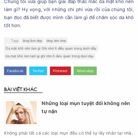
Chúng tôi vừa giúp bạn giải đáp thắc mắc da mặt khô nên
làm gì? Hy vọng, với những chi phí vừa rồi của chúng tôi,
bạn đọc đã biết được mình cần làm gì để chăm sóc da khô
tốt hơn.
Tags
blog làm đẹp
blog lam dep
Da mặt khô nên làm gì Ghi nhớ 6 điều quan trọng dưới đây
da mat kho nen lam gi ghi nho 6 dieu quan trong duoi day
Facebook
Twitter
Pinterest
WhatsApp
BÀI VIẾT KHÁC
Những loại mụn tuyệt đối không nên
tự nặn
Không phải tất cả các loại mụn đều có thể tự lấy nhân tại nhà.