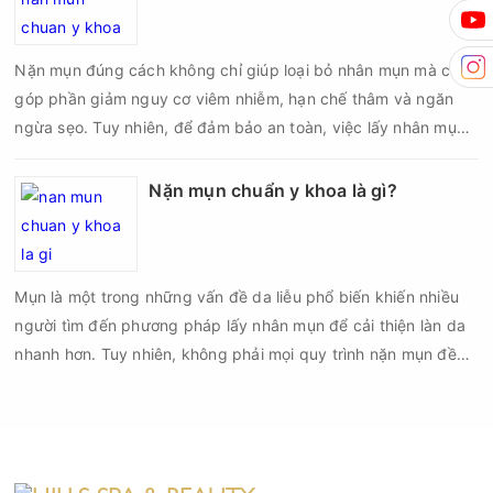
mà còn góp phần giảm nguy cơ tái phát mụn và hạn chế các
biến chứng về sau.
Nặn mụn đúng cách không chỉ giúp loại bỏ nhân mụn mà còn
góp phần giảm nguy cơ viêm nhiễm, hạn chế thâm và ngăn
ngừa sẹo. Tuy nhiên, để đảm bảo an toàn, việc lấy nhân mụn
cần được thực hiện theo đúng quy trình chuẩn y khoa với đầy
đủ các bước vô khuẩn và chăm sóc sau điều trị.
Nặn mụn chuẩn y khoa là gì?
Mụn là một trong những vấn đề da liễu phổ biến khiến nhiều
người tìm đến phương pháp lấy nhân mụn để cải thiện làn da
nhanh hơn. Tuy nhiên, không phải mọi quy trình nặn mụn đều
an toàn và mang lại hiệu quả như mong muốn. Nếu thực hiện
sai kỹ thuật hoặc lấy nhân mụn không đúng thời điểm, làn da
có thể đối mặt với nguy cơ viêm nhiễm, thâm sau mụn và thậm
chí là sẹo rỗ. Vậy nặn mụn chuẩn y khoa là gì và một quy trình