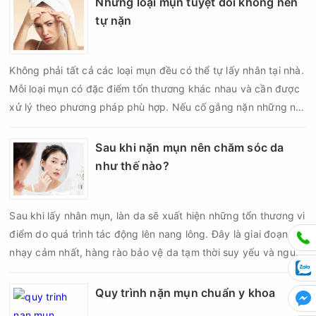
Những loại mụn tuyệt đối không nên
nhiều người quan tâm khi xây dựng routine chăm sóc da. Tần
tự nặn
suất lấy nhân mụn không nên áp dụng giống nhau cho mọi
người mà cần dựa trên loại da, tình trạng mụn và khả năng
Không phải tất cả các loại mụn đều có thể tự lấy nhân tại nhà.
phục hồi của da.
Mỗi loại mụn có đặc điểm tổn thương khác nhau và cần được
xử lý theo phương pháp phù hợp. Nếu cố gắng nặn những nốt
mụn không đúng chỉ định, bạn có thể khiến tình trạng viêm trở
nên nghiêm trọng hơn, làm tăng nguy cơ nhiễm trùng, để lại
Sau khi nặn mụn nên chăm sóc da
thâm hoặc sẹo khó phục hồi.
như thế nào?
Sau khi lấy nhân mụn, làn da sẽ xuất hiện những tổn thương vi
điểm do quá trình tác động lên nang lông. Đây là giai đoạn da
nhạy cảm nhất, hàng rào bảo vệ da tạm thời suy yếu và nguy
cơ viêm nhiễm, thâm sau mụn hoặc hình thành sẹo sẽ tăng lên
nếu chăm sóc không đúng cách. Chính vì vậy, việc chăm sóc
Quy trình nặn mụn chuẩn y khoa
da sau nặn mụn không chỉ giúp vùng da hồi phục nhanh hơn