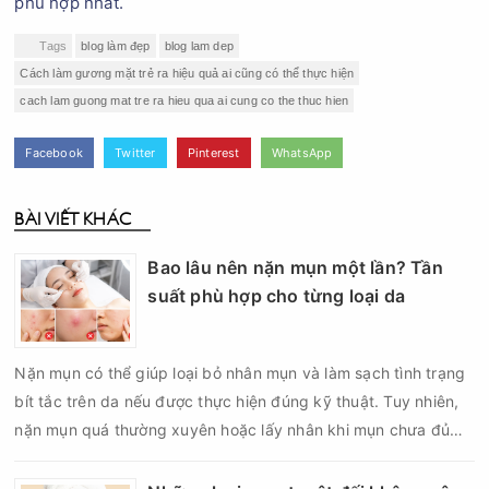
phù hợp nhất.
Tags
blog làm đẹp
blog lam dep
Cách làm gương mặt trẻ ra hiệu quả ai cũng có thể thực hiện
cach lam guong mat tre ra hieu qua ai cung co the thuc hien
Facebook
Twitter
Pinterest
WhatsApp
BÀI VIẾT KHÁC
Bao lâu nên nặn mụn một lần? Tần
suất phù hợp cho từng loại da
Nặn mụn có thể giúp loại bỏ nhân mụn và làm sạch tình trạng
bít tắc trên da nếu được thực hiện đúng kỹ thuật. Tuy nhiên,
nặn mụn quá thường xuyên hoặc lấy nhân khi mụn chưa đủ
điều kiện có thể khiến da tổn thương, tăng viêm và dễ để lại
thâm sẹo. Vì vậy, bao lâu nên nặn mụn một lần là vấn đề được