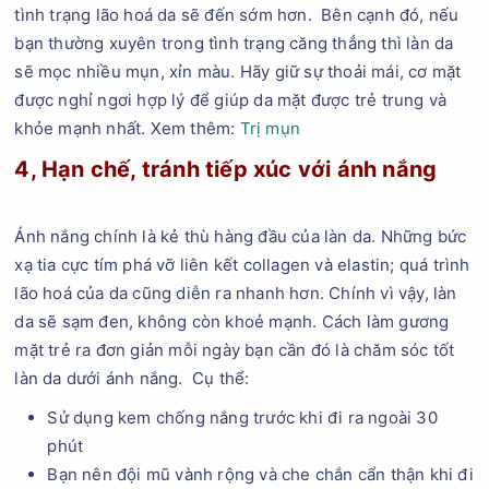
tình trạng lão hoá da sẽ đến sớm hơn. Bên cạnh đó, nếu
bạn thường xuyên trong tình trạng căng thẳng thì làn da
sẽ mọc nhiều mụn, xỉn màu. Hãy giữ sự thoải mái, cơ mặt
được nghỉ ngơi hợp lý để giúp da mặt được trẻ trung và
khỏe mạnh nhất. Xem thêm:
Trị mụn
4, Hạn chế, tránh tiếp xúc với ánh nắng
Ánh nắng chính là kẻ thù hàng đầu của làn da. Những bức
xạ tia cực tím phá vỡ liên kết collagen và elastin; quá trình
lão hoá của da cũng diễn ra nhanh hơn. Chính vì vậy, làn
da sẽ sạm đen, không còn khoẻ mạnh. Cách làm gương
mặt trẻ ra đơn giản mỗi ngày bạn cần đó là chăm sóc tốt
làn da dưới ánh nắng. Cụ thể:
Sử dụng kem chống nắng trước khi đi ra ngoài 30
phút
Bạn nên đội mũ vành rộng và che chắn cẩn thận khi đi