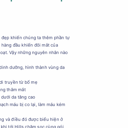
ng đẹp khiến chúng ta thêm phần tự
 hàng đầu khiến đôi mắt của
h hoạt. Vậy những nguyên nhân nào
dinh dưỡng, hình thành vùng da
 di truyền từ bố mẹ
ọng thâm mắt
 dưới da tăng cao
 mạch máu bị co lại, làm máu kém
ng và điều đó được biểu hiện ở
hi tới Hills chăm soc cùng gói