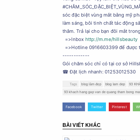
#CHĂM_SÓC_ĐẶC_BIỆT_VÙNG_MẮT sử
sóc đặc biệt vùng mắt bằng mỹ phẩ
làm sáng, bôi tinh chất tác động 
thâm. Trả lại cho bạn đôi mắt tron
=>Inbox
http://m.me/hillsbeauty
=>Hotline 0916603399 để được tư
------------
Gói chăm sóc chỉ có tại cơ sở Hil
☎ Đặt lịch nhanh: 01253012530
Tags
blog làm đẹp
blog lam dep
93 KH
93 khach hang gap van de quang tham bong mat 
Facebook
Twitter
Pinterest
W
BÀI VIẾT KHÁC