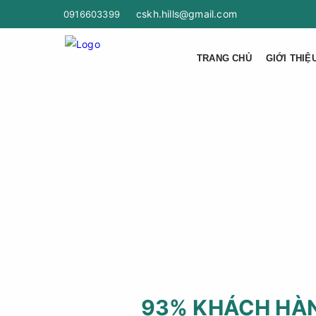
cskh.hills@gmail.com
0916603399
TRANG CHỦ
GIỚI THIỆ
93% KHÁCH HÀN