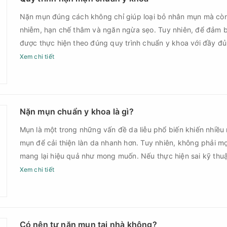
Nặn mụn đúng cách không chỉ giúp loại bỏ nhân mụn mà cò
nhiễm, hạn chế thâm và ngăn ngừa sẹo. Tuy nhiên, để đảm b
được thực hiện theo đúng quy trình chuẩn y khoa với đầy đ
sau điều trị.
Xem chi tiết
Nặn mụn chuẩn y khoa là gì?
Mụn là một trong những vấn đề da liễu phổ biến khiến nhiều
mụn để cải thiện làn da nhanh hơn. Tuy nhiên, không phải m
mang lại hiệu quả như mong muốn. Nếu thực hiện sai kỹ th
thời điểm, làn da có thể đối mặt với nguy cơ viêm nhiễm, thâ
Xem chi tiết
nặn mụn chuẩn y khoa là gì và một quy trình đạt tiêu chuẩ
Có nên tự nặn mụn tại nhà không?