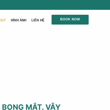
BOOK NOW
ĐẸP
HÌNH ẢNH
LIÊN HỆ
 BỌNG MẮT. VẬY