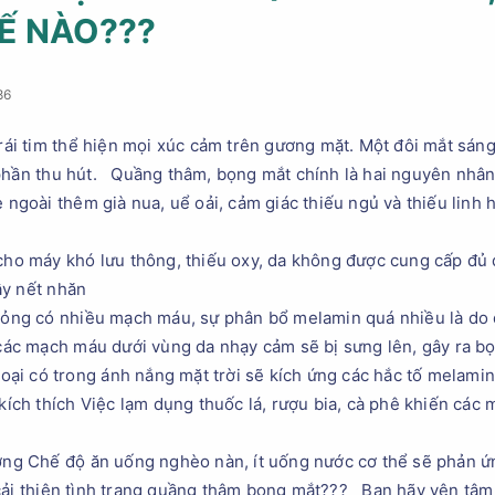
HẾ NÀO???
86
 trái tim thể hiện mọi xúc cảm trên gương mặt. Một đôi mắt sá
 phần thu hút. Quầng thâm, bọng mắt chính là hai nguyên nhân
ẻ ngoài thêm già nua, uể oải, cảm giác thiếu ngủ và thiếu lin
cho máy khó lưu thông, thiếu oxy, da không được cung cấp đủ 
ây nết nhăn
mỏng có nhiều mạch máu, sự phân bổ melamin quá nhiều là do
 các mạch máu dưới vùng da nhạy cảm sẽ bị sưng lên, gây ra b
goại có trong ánh nắng mặt trời sẽ kích ứng các hắc tố melamin
kích thích Việc lạm dụng thuốc lá, rượu bia, cà phê khiến các
ỡng Chế độ ăn uống nghèo nàn, ít uống nước cơ thể sẽ phản ứ
ải thiện tình trạng quầng thâm bọng mắt??? Bạn hãy yên tâm k