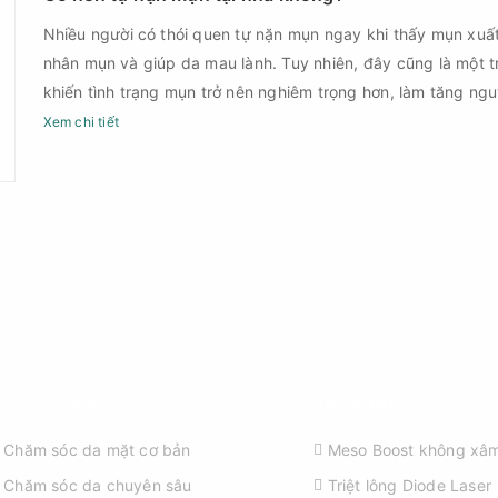
Nhiều người có thói quen tự nặn mụn ngay khi thấy mụn xuấ
nhân mụn và giúp da mau lành. Tuy nhiên, đây cũng là một 
khiến tình trạng mụn trở nên nghiêm trọng hơn, làm tăng ng
Xem chi tiết
ỊCH VỤ SPA
KHÁM PHÁ
Chăm sóc da mặt cơ bản
Meso Boost không xâm
Chăm sóc da chuyên sâu
Triệt lông Diode Laser