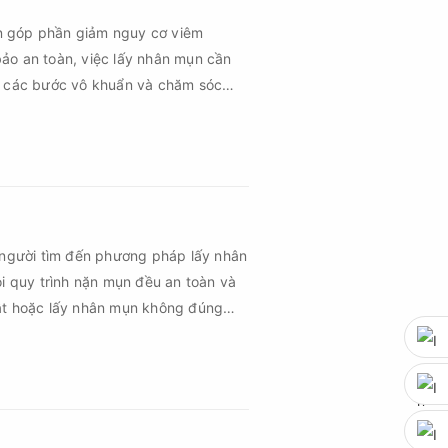
n góp phần giảm nguy cơ viêm
ảo an toàn, việc lấy nhân mụn cần
ủ các bước vô khuẩn và chăm sóc
 người tìm đến phương pháp lấy nhân
ọi quy trình nặn mụn đều an toàn và
uật hoặc lấy nhân mụn không đúng
m sau mụn và thậm chí là sẹo rỗ. Vậy
n cần đáp ứng những yêu cầu nào?