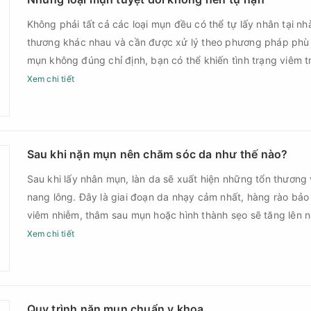
Không phải tất cả các loại mụn đều có thể tự lấy nhân tại nh
thương khác nhau và cần được xử lý theo phương pháp phù
mụn không đúng chỉ định, bạn có thể khiến tình trạng viêm t
nguy cơ nhiễm trùng, để lại thâm hoặc sẹo khó phục hồi.
Xem chi tiết
Sau khi nặn mụn nên chăm sóc da như thế nào?
Sau khi lấy nhân mụn, làn da sẽ xuất hiện những tổn thương 
nang lông. Đây là giai đoạn da nhạy cảm nhất, hàng rào bảo
viêm nhiễm, thâm sau mụn hoặc hình thành sẹo sẽ tăng lên
Chính vì vậy, việc chăm sóc da sau nặn mụn không chỉ giúp
Xem chi tiết
góp phần giảm nguy cơ tái phát mụn và hạn chế các biến c
Quy trình nặn mụn chuẩn y khoa