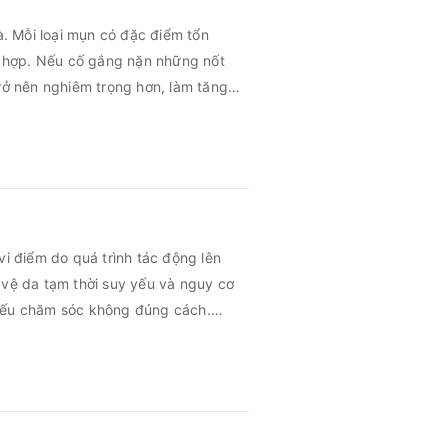
à. Mỗi loại mụn có đặc điểm tổn
 hợp. Nếu cố gắng nặn những nốt
rở nên nghiêm trọng hơn, làm tăng
vi điểm do quá trình tác động lên
 vệ da tạm thời suy yếu và nguy cơ
 nếu chăm sóc không đúng cách.
 vùng da hồi phục nhanh hơn mà còn
hứng về sau.