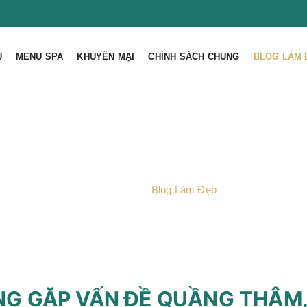
U
MENU SPA
KHUYẾN MẠI
CHÍNH SÁCH CHUNG
BLOG LÀM 
Blog Làm Đẹp
Trang Chủ
Blog Làm Đẹp
G GẶP VẤN ĐỀ QUẦNG THÂM,