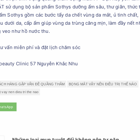
 dụng bộ sản phẩm Sothys dưỡng ẩm sâu, thư giãn, thức t
m Sothys gồm các bước tẩy da chết vùng da mắt, ủ tinh chất, 
sâu dưới da, cấp ẩm giúp vùng da trùng căng mịn, làm đầy nết 
g veo như hồ nước thu.
 vấn miễn phí và đặt lịch chăm sóc
lsbeauty Clinic 57 Nguyễn Khắc Nhu
ÁCH HÀNG GẶP VẤN ĐỀ QUẦNG THÂM
BỌNG MẮT VẬY NÊN ĐIỀU TRỊ THẾ NÀO
vay nen dieu tri the nao
hatsApp
Những loại mụn tuyệt đối không nên tự nặn