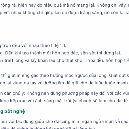
ộng rãi hiện nay do hiệu quả mà nó mang lại. Không chỉ vậy, 
p với nhau không chỉ giúp làn da được trắng sáng, nó còn là các
trộn đều với nhau theo tỉ lệ 1:1.
. Đến khi tạo thành một hỗn hợp đặc, sền sệt thì dừng lại.
n triệt lông và lấy khăn lau cho thật khô. Thoa đều hỗn hợp t
 thì giật miếng gạc theo hướng mọc ngược của lông. Giật dứt 
ạch lại vùng da tay và dưỡng ẩm để giữ cho da luôn khỏe mạnh
ạn cần chú ý: Không nên dùng phương pháp này đối với các vù
được tiếp xúc với ánh sáng mặt trời (vì chanh sẽ làm cho da dễ
ng bột nghệ
iều với tác dụng giúp cho da căng mịn, ngăn ngừa mụn và các 
đến đó chính là dùng bột nghệ để trị lông tay.