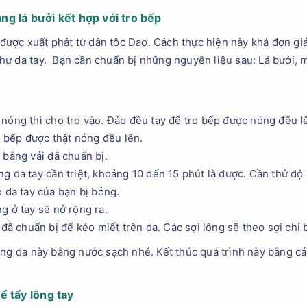
ằng lá bưởi kết hợp với tro bếp
n được xuất phát từ dân tộc Dao. Cách thực hiện này khá đơn giả
ư da tay. Bạn cần chuẩn bị những nguyên liệu sau: Lá bưởi, mộ
nóng thì cho tro vào. Đảo đều tay để tro bếp được nóng đều lên
ro bếp được thật nóng đều lên.
 bằng vải đã chuẩn bị.
g da tay cần triệt, khoảng 10 đến 15 phút là được. Cần thử đ
o da tay của bạn bị bỏng.
g ở tay sẽ nở rộng ra.
 đã chuẩn bị để kéo miết trên da. Các sợi lông sẽ theo sợi chỉ
ùng da này bằng nước sạch nhé. Kết thúc quá trình này bằng 
 tẩy lông tay