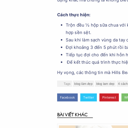
Cách thực hiện:
Trộn đều ½ hộp sữa chua với 
hợp sền sệt.
Sau khi làm sạch vùng da tay 
Đợi khoảng 3 đến 5 phút rồi 
Tiếp tục đợi cho đến khi hỗn 
Để kết thúc quá trình thực hi
Hy vọng, các thông tin mà Hills Be
Tags
blog làm đẹp
blog lam dep
4 cách 
Facebook
Twitter
Pinterest
W
BÀI VIẾT KHÁC