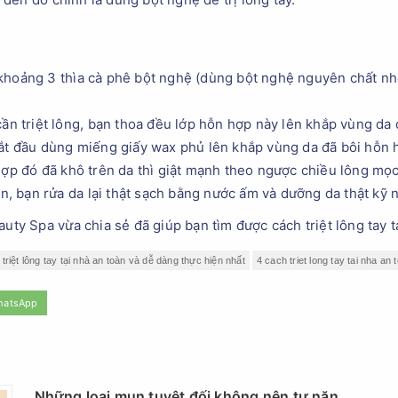
khoảng 3 thìa cà phê bột nghệ (dùng bột nghệ nguyên chất nhé
cần triệt lông, bạn thoa đều lớp hỗn hợp này lên khắp vùng da
bắt đầu dùng miếng giấy wax phủ lên khắp vùng da đã bôi hỗn 
hợp đó đã khô trên da thì giật mạnh theo ngược chiều lông mọ
ện, bạn rửa da lại thật sạch bằng nước ấm và dưỡng da thật kỹ 
auty Spa vừa chia sẻ đã giúp bạn tìm được cách triệt lông tay t
triệt lông tay tại nhà an toàn và dễ dàng thực hiện nhất
4 cach triet long tay tai nha an
hatsApp
Những loại mụn tuyệt đối không nên tự nặn