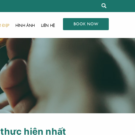
BOOK NOW
M ĐẸP
HÌNH ẢNH
LIÊN HỆ
g thực hiện nhất