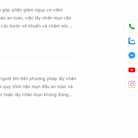
n góp phần giảm nguy cơ viêm
ảo an toàn, việc lấy nhân mụn cần
ủ các bước vô khuẩn và chăm sóc
 người tìm đến phương pháp lấy nhân
ọi quy trình nặn mụn đều an toàn và
uật hoặc lấy nhân mụn không đúng
m sau mụn và thậm chí là sẹo rỗ. Vậy
n cần đáp ứng những yêu cầu nào?