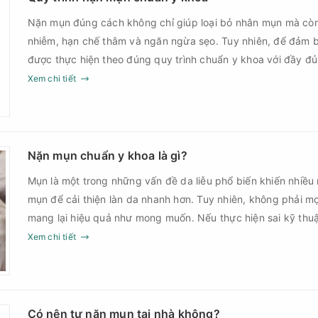
Nặn mụn đúng cách không chỉ giúp loại bỏ nhân mụn mà cò
nhiễm, hạn chế thâm và ngăn ngừa sẹo. Tuy nhiên, để đảm b
được thực hiện theo đúng quy trình chuẩn y khoa với đầy đ
sau điều trị.
Xem chi tiết
Nặn mụn chuẩn y khoa là gì?
Mụn là một trong những vấn đề da liễu phổ biến khiến nhiều
mụn để cải thiện làn da nhanh hơn. Tuy nhiên, không phải m
mang lại hiệu quả như mong muốn. Nếu thực hiện sai kỹ th
thời điểm, làn da có thể đối mặt với nguy cơ viêm nhiễm, thâ
Xem chi tiết
nặn mụn chuẩn y khoa là gì và một quy trình đạt tiêu chuẩ
Có nên tự nặn mụn tại nhà không?