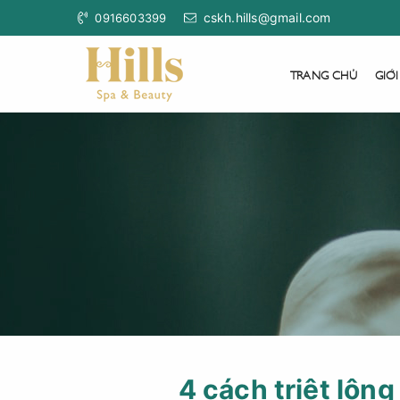
cskh.hills@gmail.com
0916603399
TRANG CHỦ
GIỚI
4 cách triệt lông