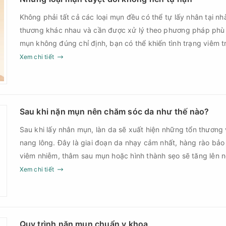
Không phải tất cả các loại mụn đều có thể tự lấy nhân tại nh
thương khác nhau và cần được xử lý theo phương pháp phù
mụn không đúng chỉ định, bạn có thể khiến tình trạng viêm t
nguy cơ nhiễm trùng, để lại thâm hoặc sẹo khó phục hồi.
Xem chi tiết
Sau khi nặn mụn nên chăm sóc da như thế nào?
Sau khi lấy nhân mụn, làn da sẽ xuất hiện những tổn thương 
nang lông. Đây là giai đoạn da nhạy cảm nhất, hàng rào bảo
viêm nhiễm, thâm sau mụn hoặc hình thành sẹo sẽ tăng lên
Chính vì vậy, việc chăm sóc da sau nặn mụn không chỉ giúp
Xem chi tiết
góp phần giảm nguy cơ tái phát mụn và hạn chế các biến c
Quy trình nặn mụn chuẩn y khoa