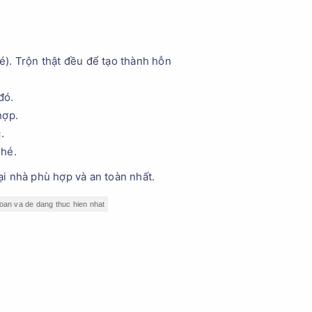
). Trộn thật đều để tạo thành hỗn
 đó.
hợp.
c.
nhé.
ại nhà phù hợp và an toàn nhất.
 toan va de dang thuc hien nhat